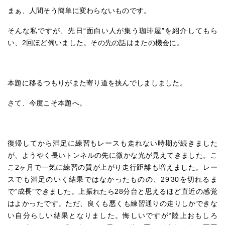
まぁ、人間そう簡単に変わらないものです。
そんな私ですが、先日“面白い人が集う珈琲屋”を紹介してもら
い、2回ほど伺いました。その先の話はまたの機会に。
本題に移るつもりがまた寄り道を挟んでしましました。
さて、今度こそ本題へ。
復帰してから満足に練習もレースも走れない時期が続きました
が、ようやく長いトンネルの先に微かな光が見えてきました。こ
こ2ヶ月で一気に練習の質が上がり走行距離も増えました。レー
スでも満足のいく結果ではなかったものの、29’30を切れるま
で”成長”できました。上振れたら28分台と思えるほど直近の感覚
はよかったです。ただ、良くも悪くも練習通りの走りしかできな
い自分らしい結果となりました。悔しいですが“陸上おもしろ