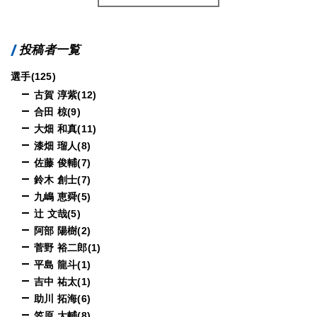
投稿者一覧
選手(125)
古賀 淳紫(12)
合田 椋(9)
大畑 和真(11)
漆畑 瑠人(8)
佐藤 俊輔(7)
鈴木 創士(7)
九嶋 恵舜(5)
辻 文哉(5)
阿部 陽樹(2)
菅野 裕二郎(1)
平島 龍斗(1)
吉中 祐太(1)
助川 拓海(6)
笠原 大輔(8)