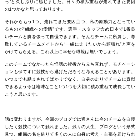
っ”と久しぶりに感じました。日々の積み重ねが走れてきた要因
の1つかなと思っております。
それからもう1つ、走れてきた要因且つ、私の原動力となってい
るものが“組織への愛情”です。選手・スタッフ含め日本で1番良
いチームと胸を張って自慢できます。そんなチームに所属し、尊
敬しているチームメイトから“一緒に走りたいから頑張れ”と声を
かけてもらえる。これ以上に幸せな環境は無いでしょう。
このチームでなかったら怪我の挫折から立ち直れず、モチベーシ
ョンも保てずに競技から逃げただろうな考えることがあります。
いつまでも励まされてばかりでなく、自身の走りでチームに貢献
できるよう今は地味なこと1つ1つを大切に積み重ねて成長してい
こうと思います。
話は変わりますが、今回のブログでは皆さんに今のチームを自慢
したく競技について触れました。残りの人生、ブログという形式
且つ、組織の名を借りて多くの人に自身の考え・主張を届けられ