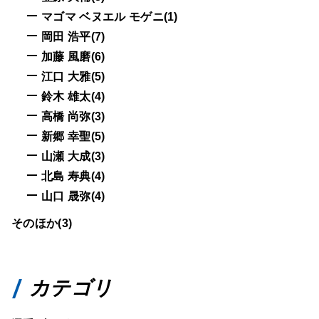
マゴマ ベヌエル モゲニ(1)
岡田 浩平(7)
加藤 風磨(6)
江口 大雅(5)
鈴木 雄太(4)
高橋 尚弥(3)
新郷 幸聖(5)
山瀬 大成(3)
北島 寿典(4)
山口 晟弥(4)
そのほか(3)
カテゴリ