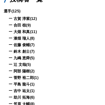
選手(125)
古賀 淳紫(12)
合田 椋(9)
大畑 和真(11)
漆畑 瑠人(8)
佐藤 俊輔(7)
鈴木 創士(7)
九嶋 恵舜(5)
辻 文哉(5)
阿部 陽樹(2)
菅野 裕二郎(1)
平島 龍斗(1)
吉中 祐太(1)
助川 拓海(6)
笠原 大輔(8)