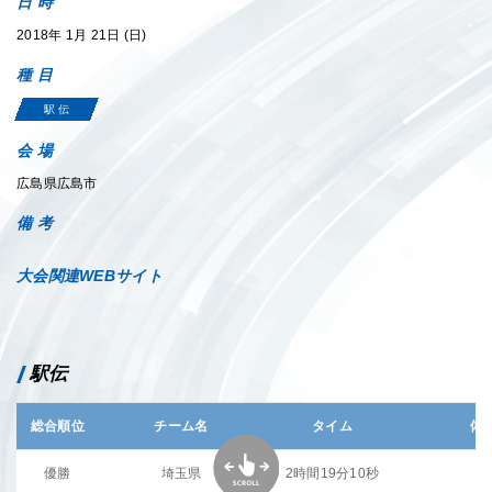
日 時
2018年 1月 21日 (日)
種 目
駅 伝
会 場
広島県広島市
備 考
大会関連WEBサイト
駅伝
総合順位
チーム名
タイム
備
優勝
埼玉県
2時間19分10秒