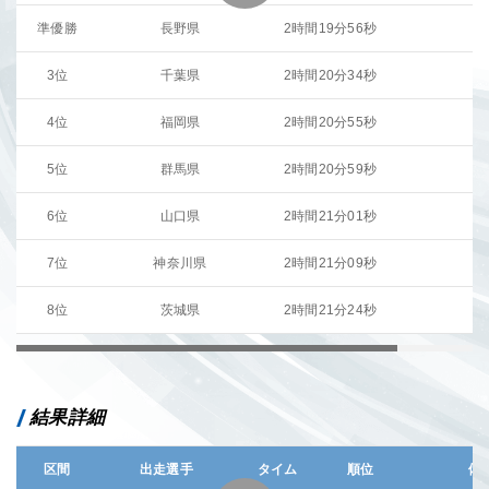
準優勝
長野県
2時間19分56秒
3位
千葉県
2時間20分34秒
4位
福岡県
2時間20分55秒
5位
群馬県
2時間20分59秒
6位
山口県
2時間21分01秒
7位
神奈川県
2時間21分09秒
8位
茨城県
2時間21分24秒
結果詳細
区間
出走選手
タイム
順位
備