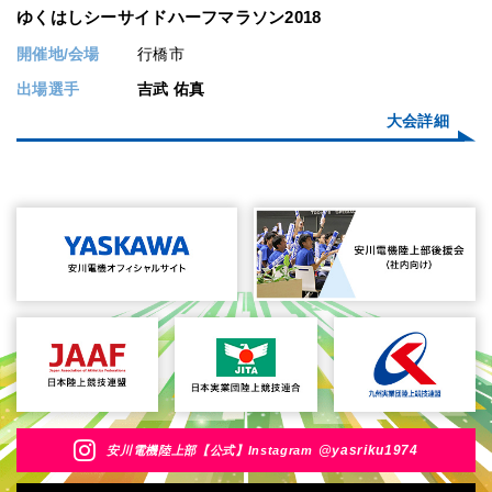
ゆくはしシーサイドハーフマラソン2018
開催地/会場
行橋市
出場選手
吉武 佑真
大会詳細
@yasriku1974
安川電機陸上部【公式】Instagram