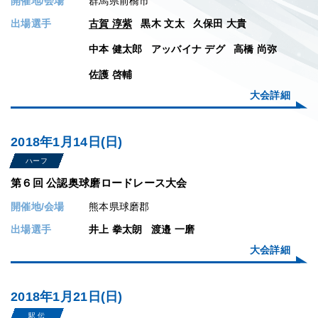
開催地/会場
群馬県前橋市
2018
出場選手
古賀 淳紫
黒木 文太
久保田 大貴
2017
中本 健太郎
アッバイナ デグ
高橋 尚弥
2016
佐護 啓輔
大会詳細
2015
2014
2018年1月14日(日)
2013
ハーフ
第６回 公認奥球磨ロードレース大会
2012
開催地/会場
熊本県球磨郡
2011
出場選手
井上 拳太朗
渡邉 一磨
大会詳細
2018年1月21日(日)
駅 伝