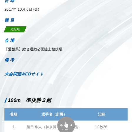
日 時
2017年 10月 6日 (金)
種 目
短距離
会 場
【愛媛県】総合運動公園陸上競技場
備 考
大会関連WEBサイト
100m 準決勝２組
着順
選手名（所属）
記録
1
須田 隼人（神奈川：いなば食品）
10秒26