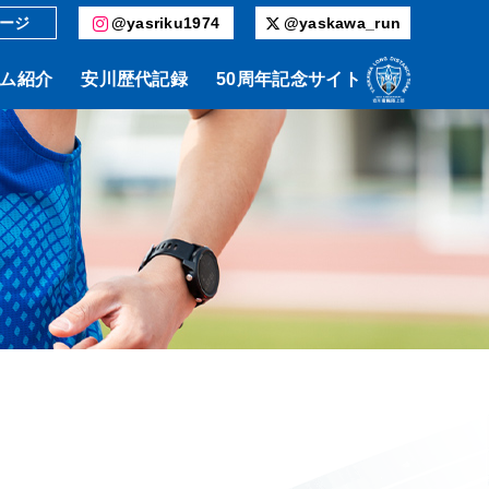
ージ
@yasriku1974
@yaskawa_run
ム紹介
安川歴代記録
50周年記念サイト