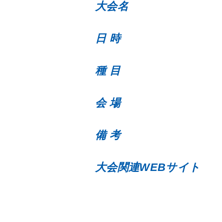
大会名
日 時
種 目
会 場
備 考
大会関連WEBサイト