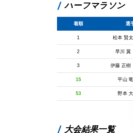
ハーフマラソ
着順
選
1
松本 賢
2
早川 
3
伊藤 正
15
平山 
53
野本 
大会結果一覧