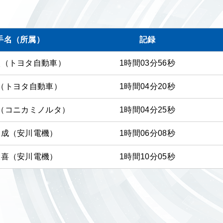
ン
手名（所属）
記録
太（トヨタ自動車）
1時間03分56秒
翼（トヨタ自動車）
1時間04分20秒
樹（コニカミノルタ）
1時間04分25秒
竜成（安川電機）
1時間06分08秒
大喜（安川電機）
1時間10分05秒