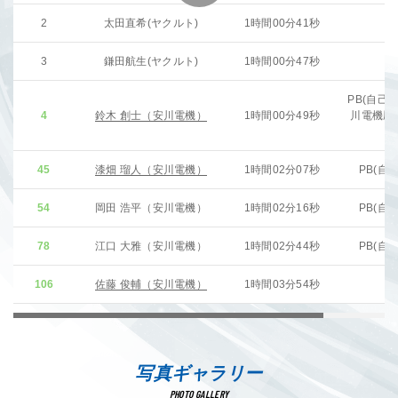
2
太田直希(ヤクルト)
1時間00分41秒
3
鎌田航生(ヤクルト)
1時間00分47秒
PB(自己
4
鈴木 創士（安川電機）
1時間00分49秒
川電機歴
記
45
漆畑 瑠人（安川電機）
1時間02分07秒
PB(自
54
岡田 浩平（安川電機）
1時間02分16秒
PB(自
78
江口 大雅（安川電機）
1時間02分44秒
PB(自
106
佐藤 俊輔（安川電機）
1時間03分54秒
写真ギャラリー
PHOTO GALLERY