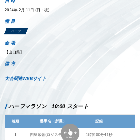
日 時
2024年 2月 11日 (日・祝)
種 目
ハーフ
会 場
【山口県】
備 考
大会関連WEBサイト
ハーフマラソン 10:00 スタート
着順
選手名（所属）
記録
備
1
四釜峻佑(ロジスティード))
1時間00分41秒